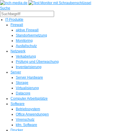
Suche
IT-Produkte
Firewall
aktive Firewall
Standortvernetzung
Monitoring
Ausfallschutz
Netzwerk
Verkabelung
Prüfung und Überwachung
Inventarisierung
Server
Server Hardware
Storage
Virtualisierung
Datacore
Computer Arbeitsplätze
Software
Betriebssystem
Office Anwendungen
Virenschutz
kfm. Software
Drucker