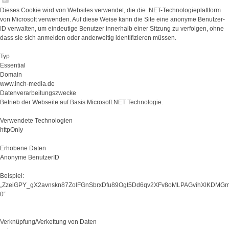
Dieses Cookie wird von Websites verwendet, die die .NET-Technologieplattform
von Microsoft verwenden. Auf diese Weise kann die Site eine anonyme Benutzer-
ID verwalten, um eindeutige Benutzer innerhalb einer Sitzung zu verfolgen, ohne
dass sie sich anmelden oder anderweitig identifizieren müssen.
Typ
Essential
Domain
www.inch-media.de
Datenverarbeitungszwecke
Betrieb der Webseite auf Basis Microsoft.NET Technologie.
Verwendete Technologien
httpOnly
Erhobene Daten
Anonyme BenutzerID
Beispiel:
„ZzeiGPY_gX2avnskn87ZolFGnSbrxDfu89Ogt5Dd6qv2XFv8oMLPAGvihXIKDMG
0“
Verknüpfung/Verkettung von Daten