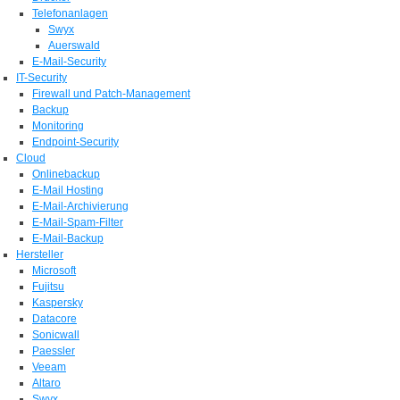
Telefonanlagen
Swyx
Auerswald
E-Mail-Security
IT-Security
Firewall und Patch-Management
Backup
Monitoring
Endpoint-Security
Cloud
Onlinebackup
E-Mail Hosting
E-Mail-Archivierung
E-Mail-Spam-Filter
E-Mail-Backup
Hersteller
Microsoft
Fujitsu
Kaspersky
Datacore
Sonicwall
Paessler
Veeam
Altaro
Swyx