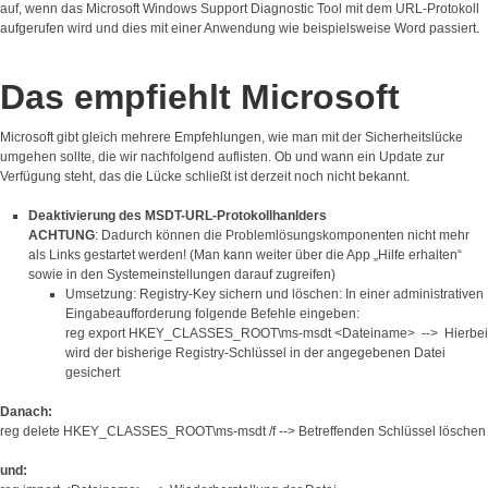
auf, wenn das Microsoft Windows Support Diagnostic Tool mit dem URL-Protokoll
aufgerufen wird und dies mit einer Anwendung wie beispielsweise Word passiert.
Das empfiehlt Microsoft
Microsoft gibt gleich mehrere Empfehlungen, wie man mit der Sicherheitslücke
umgehen sollte, die wir nachfolgend auflisten. Ob und wann ein Update zur
Verfügung steht, das die Lücke schließt ist derzeit noch nicht bekannt.
Deaktivierung des MSDT-URL-Protokollhanlders
ACHTUNG
: Dadurch können die Problemlösungskomponenten nicht mehr
als Links gestartet werden! (Man kann weiter über die App „Hilfe erhalten“
sowie in den Systemeinstellungen darauf zugreifen)
Umsetzung: Registry-Key sichern und löschen: In einer administrativen
Eingabeaufforderung folgende Befehle eingeben:
reg export HKEY_CLASSES_ROOT\ms-msdt <Dateiname> --> Hierbei
wird der bisherige Registry-Schlüssel in der angegebenen Datei
gesichert
Danach:
reg delete HKEY_CLASSES_ROOT\ms-msdt /f --> Betreffenden Schlüssel löschen
und: