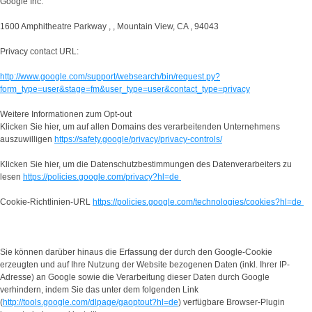
Google Inc.
1600 Amphitheatre Parkway , , Mountain View, CA , 94043
Privacy contact URL:
http://www.google.com/support/websearch/bin/request.py?
form_type=user&stage=fm&user_type=user&contact_type=privacy
Weitere Informationen zum Opt-out
Klicken Sie hier, um auf allen Domains des verarbeitenden Unternehmens
auszuwilligen
https://safety.google/privacy/privacy-controls/
Klicken Sie hier, um die Datenschutzbestimmungen des Datenverarbeiters zu
lesen
https://policies.google.com/privacy?hl=de
Cookie-Richtlinien-URL
https://policies.google.com/technologies/cookies?hl=de
Sie können darüber hinaus die Erfassung der durch den Google-Cookie
erzeugten und auf Ihre Nutzung der Website bezogenen Daten (inkl. Ihrer IP-
Adresse) an Google sowie die Verarbeitung dieser Daten durch Google
verhindern, indem Sie das unter dem folgenden Link
(
http://tools.google.com/dlpage/gaoptout?hl=de
) verfügbare Browser-Plugin