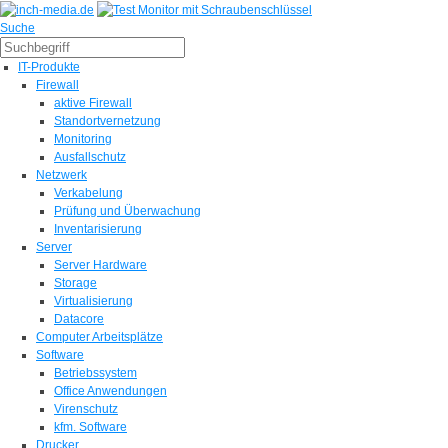
Suche
IT-Produkte
Firewall
aktive Firewall
Standortvernetzung
Monitoring
Ausfallschutz
Netzwerk
Verkabelung
Prüfung und Überwachung
Inventarisierung
Server
Server Hardware
Storage
Virtualisierung
Datacore
Computer Arbeitsplätze
Software
Betriebssystem
Office Anwendungen
Virenschutz
kfm. Software
Drucker