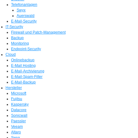
Telefonanlagen
Swyx
Auerswald
E-Mail-Security
IT-Security
Firewall und Patch-Management
Backup
Monitoring
Endpoint-Security
Cloud
Onlinebackup
E-Mail Hosting
E-Mail-Archivierung
E-Mail-Spam-Filter
E-Mail-Backup
Hersteller
Microsoft
Fujitsu
Kaspersky
Datacore
Sonicwall
Paessler
Veeam
Altaro
Swyx