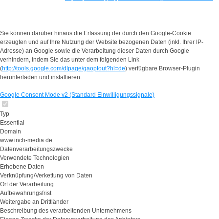
Sie können darüber hinaus die Erfassung der durch den Google-Cookie
erzeugten und auf Ihre Nutzung der Website bezogenen Daten (inkl. Ihrer IP-
Adresse) an Google sowie die Verarbeitung dieser Daten durch Google
verhindern, indem Sie das unter dem folgenden Link
(
http://tools.google.com/dlpage/gaoptout?hl=de
) verfügbare Browser-Plugin
herunterladen und installieren.
Google Consent Mode v2 (Standard Einwilligungssignale)
Typ
Essential
Domain
www.inch-media.de
Datenverarbeitungszwecke
Verwendete Technologien
Erhobene Daten
Verknüpfung/Verkettung von Daten
Ort der Verarbeitung
Aufbewahrungsfrist
Weitergabe an Drittländer
Beschreibung des verarbeitenden Unternehmens