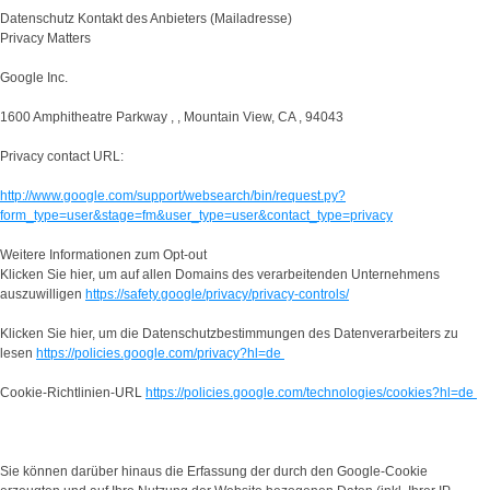
Datenschutz Kontakt des Anbieters (Mailadresse)
Privacy Matters
Google Inc.
1600 Amphitheatre Parkway , , Mountain View, CA , 94043
Privacy contact URL:
http://www.google.com/support/websearch/bin/request.py?
form_type=user&stage=fm&user_type=user&contact_type=privacy
Weitere Informationen zum Opt-out
Klicken Sie hier, um auf allen Domains des verarbeitenden Unternehmens
auszuwilligen
https://safety.google/privacy/privacy-controls/
Klicken Sie hier, um die Datenschutzbestimmungen des Datenverarbeiters zu
lesen
https://policies.google.com/privacy?hl=de
Cookie-Richtlinien-URL
https://policies.google.com/technologies/cookies?hl=de
Sie können darüber hinaus die Erfassung der durch den Google-Cookie