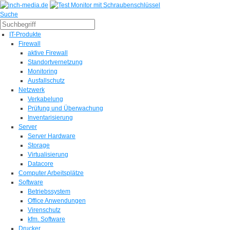
Suche
IT-Produkte
Firewall
aktive Firewall
Standortvernetzung
Monitoring
Ausfallschutz
Netzwerk
Verkabelung
Prüfung und Überwachung
Inventarisierung
Server
Server Hardware
Storage
Virtualisierung
Datacore
Computer Arbeitsplätze
Software
Betriebssystem
Office Anwendungen
Virenschutz
kfm. Software
Drucker