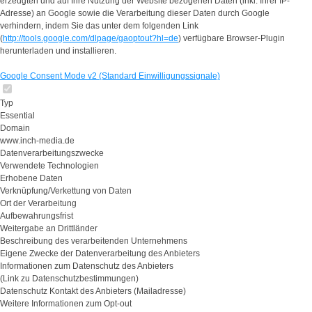
erzeugten und auf Ihre Nutzung der Website bezogenen Daten (inkl. Ihrer IP-
Adresse) an Google sowie die Verarbeitung dieser Daten durch Google
verhindern, indem Sie das unter dem folgenden Link
(
http://tools.google.com/dlpage/gaoptout?hl=de
) verfügbare Browser-Plugin
herunterladen und installieren.
Google Consent Mode v2 (Standard Einwilligungssignale)
Typ
Essential
Domain
www.inch-media.de
Datenverarbeitungszwecke
Verwendete Technologien
Erhobene Daten
Verknüpfung/Verkettung von Daten
Ort der Verarbeitung
Aufbewahrungsfrist
Weitergabe an Drittländer
Beschreibung des verarbeitenden Unternehmens
Eigene Zwecke der Datenverarbeitung des Anbieters
Informationen zum Datenschutz des Anbieters
(Link zu Datenschutzbestimmungen)
Datenschutz Kontakt des Anbieters (Mailadresse)
Weitere Informationen zum Opt-out