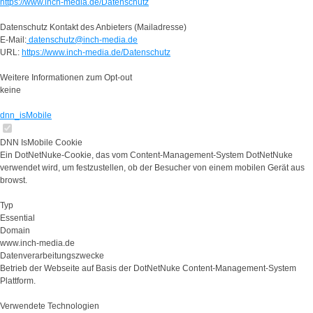
https://www.inch-media.de/Datenschutz
Datenschutz Kontakt des Anbieters (Mailadresse)
E-Mail:
datenschutz@inch-media.de
URL:
https://www.inch-media.de/Datenschutz
Weitere Informationen zum Opt-out
keine
dnn_isMobile
DNN IsMobile Cookie
Ein DotNetNuke-Cookie, das vom Content-Management-System DotNetNuke
verwendet wird, um festzustellen, ob der Besucher von einem mobilen Gerät aus
browst.
Typ
Essential
Domain
www.inch-media.de
Datenverarbeitungszwecke
Betrieb der Webseite auf Basis der DotNetNuke Content-Management-System
Plattform.
Verwendete Technologien