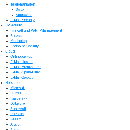
Telefonanlagen
Swyx
Auerswald
E-Mail-Security
IT-Security
Firewall und Patch-Management
Backup
Monitoring
Endpoint-Security
Cloud
Onlinebackup
E-Mail Hosting
E-Mail-Archivierung
E-Mail-Spam-Filter
E-Mail-Backup
Hersteller
Microsoft
Fujitsu
Kaspersky
Datacore
Sonicwall
Paessler
Veeam
Altaro
Swyx