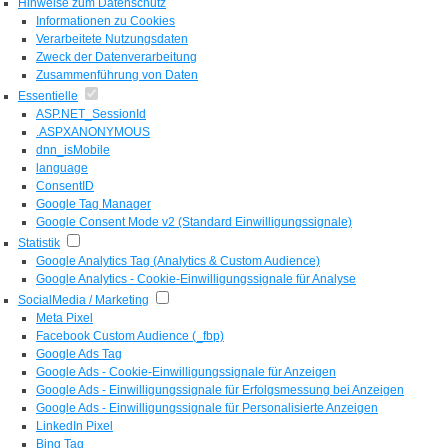
Hinweise zum Datenschutz
Informationen zu Cookies
Verarbeitete Nutzungsdaten
Zweck der Datenverarbeitung
Zusammenführung von Daten
Essentielle
ASP.NET_SessionId
.ASPXANONYMOUS
dnn_isMobile
language
ConsentID
Google Tag Manager
Google Consent Mode v2 (Standard Einwilligungssignale)
Statistik
Google Analytics Tag (Analytics & Custom Audience)
Google Analytics - Cookie-Einwilligungssignale für Analyse
SocialMedia / Marketing
Meta Pixel
Facebook Custom Audience (_fbp)
Google Ads Tag
Google Ads - Cookie-Einwilligungssignale für Anzeigen
Google Ads - Einwilligungssignale für Erfolgsmessung bei Anzeigen
Google Ads - Einwilligungssignale für Personalisierte Anzeigen
LinkedIn Pixel
Bing Tag